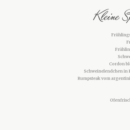
Kleine S
Frühling
F
Frühlin
Schwe
Cordon bl
Schweinelendchen in P
Rumpsteak vom argentini
Ofenfrisc