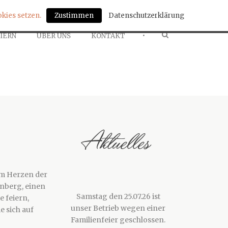
Zustimmen
Datenschutzerklärung
kies setzen.
•
EIERN
ÜBER UNS
KONTAKT
Aktuelles
im Herzen der
rnberg, einen
Samstag den 25.07.26 ist
 feiern,
unser Betrieb wegen einer
e sich auf
Familienfeier geschlossen.