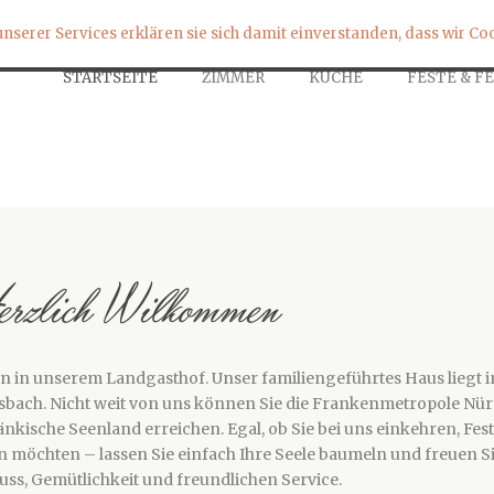
serer Services erklären sie sich damit einverstanden, dass wir Coo
STARTSEITE
ZIMMER
KÜCHE
FESTE & F
rzlich Wilkommen
en in unserem Landgasthof. Unser familiengeführtes Haus liegt 
dsbach. Nicht weit von uns können Sie die Frankenmetropole Nü
ische Seenland erreichen. Egal, ob Sie bei uns einkehren, Feste
 möchten – lassen Sie einfach Ihre Seele baumeln und freuen Si
s, Gemütlichkeit und freundlichen Service.